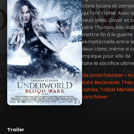
clans lycans et vampi
qui l’ont trahie. Avec 
seuls alliés, David et 
père Thomas, elle doi
mettre fin à la guerre
sempiternelle entre l
deux clans, même si c
implique pour elle de
faire le sacrifice ultim
De Anna Foerster • A
Kate Beckinsale, Theo
James, Tobias Menzies
Lara Pulver
Trailer