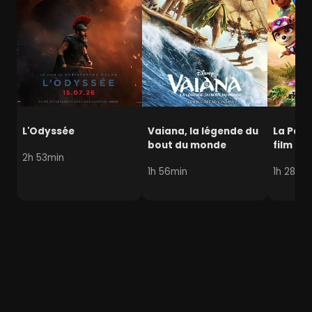
L'Odyssée
Vaiana, la légende du
La Pat' 
bout du monde
film mi
2h 53min
1h 56min
1h 28min
Luxe