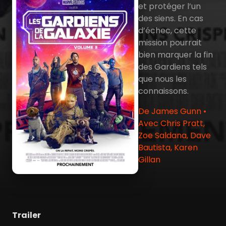
et protéger l’un
des siens. En cas
d’échec, cette
mission pourrait
bien marquer la fin
des Gardiens tels
que nous les
connaissons.
De James Gunn •
Avec Chris Pratt,
Zoe Saldana, Dave
Bautista, Karen
Gillan
Trailer