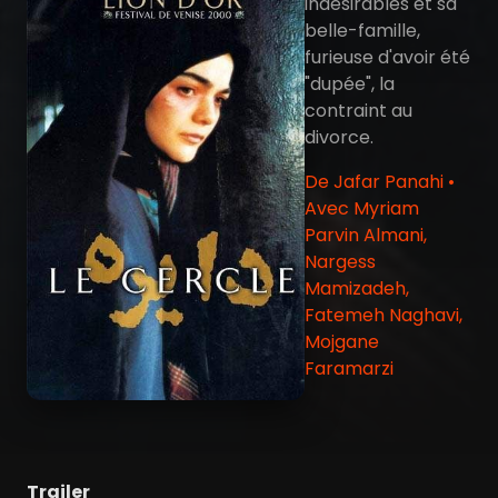
indésirables et sa
belle-famille,
furieuse d'avoir été
"dupée", la
contraint au
divorce.
De Jafar Panahi •
Avec Myriam
Parvin Almani,
Nargess
Mamizadeh,
Fatemeh Naghavi,
Mojgane
Faramarzi
Trailer