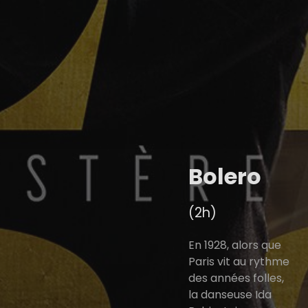
Bolero
(2h)
En 1928, alors que
Paris vit au rythme
des années folles,
la danseuse Ida