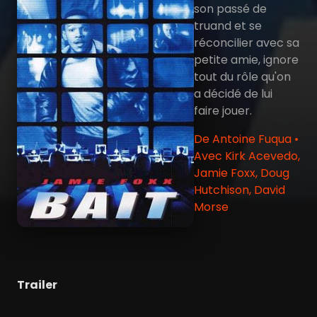
son passé de
truand et se
réconcilier avec sa
petite amie, ignore
tout du rôle qu'on
a décidé de lui
faire jouer.
De Antoine Fuqua •
Avec Kirk Acevedo,
Jamie Foxx, Doug
Hutchison, David
Morse
Trailer