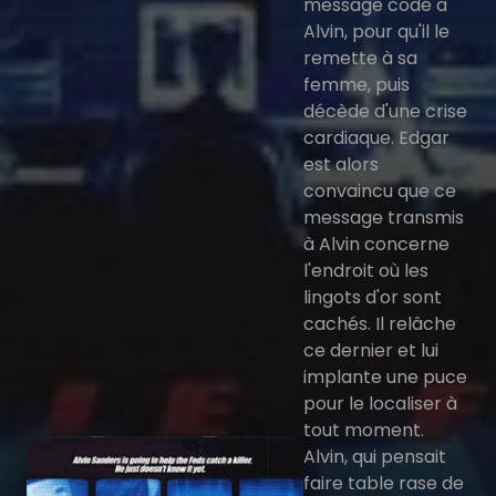
message codé à
Alvin, pour qu'il le
remette à sa
femme, puis
décède d'une crise
cardiaque. Edgar
est alors
convaincu que ce
message transmis
à Alvin concerne
l'endroit où les
lingots d'or sont
cachés. Il relâche
ce dernier et lui
implante une puce
pour le localiser à
tout moment.
Alvin, qui pensait
faire table rase de