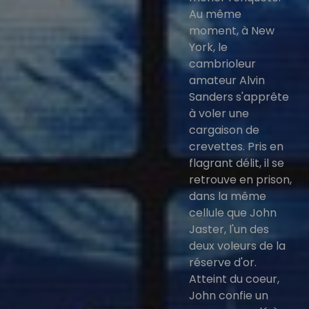
Au même
moment, à New
York, le
cambrioleur
amateur Alvin
Sanders s'apprête
à voler une
cargaison de
crevettes. Pris en
flagrant délit, il se
retrouve en prison,
dans la même
cellule que John
Jaster, l'un des
deux voleurs de la
réserve d'or.
Atteint du coeur,
John confie un