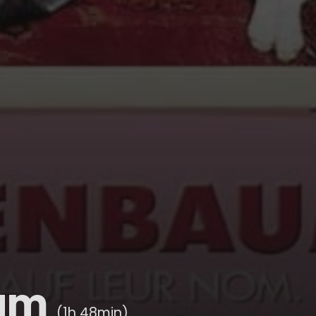
aum
(1h 48min)