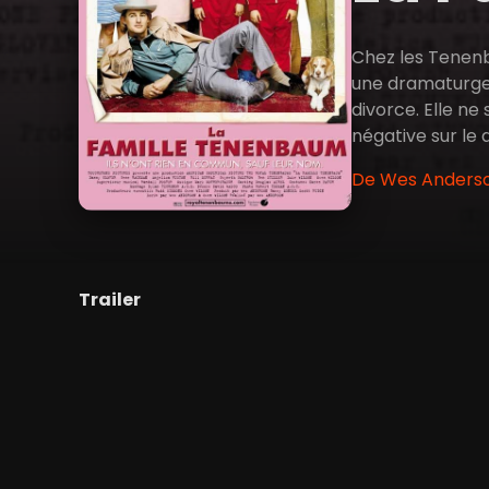
Chez les Tenenba
une dramaturge e
divorce. Elle ne
négative sur le
De Wes Anderson
Trailer