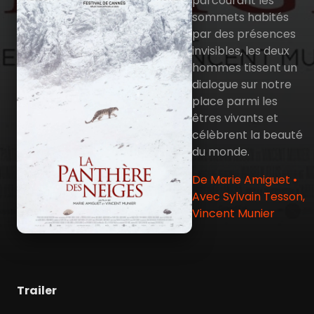
parcourant les
sommets habités
par des présences
invisibles, les deux
hommes tissent un
dialogue sur notre
place parmi les
êtres vivants et
célèbrent la beauté
du monde.
De Marie Amiguet •
Avec Sylvain Tesson,
Vincent Munier
Trailer