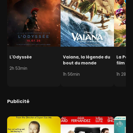
L'Odyssée
Vaiana, la légende du
La Pat' 
bout du monde
film mi
2h 53min
1h 56min
1h 28min
Publicité