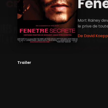
Fenê
Mort Rainey devr
le prive de tout
De David Koepp 
Trailer