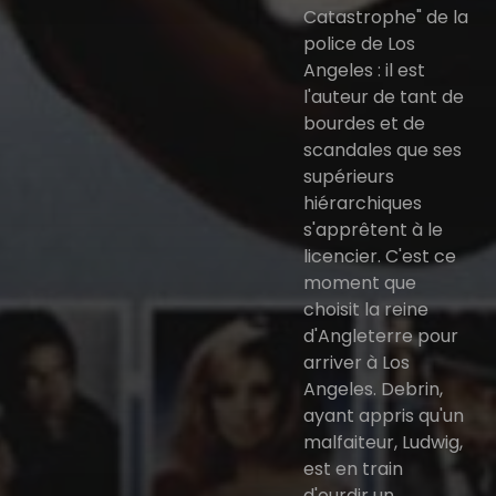
Catastrophe" de la
police de Los
Angeles : il est
l'auteur de tant de
bourdes et de
scandales que ses
supérieurs
hiérarchiques
s'apprêtent à le
licencier. C'est ce
moment que
choisit la reine
d'Angleterre pour
arriver à Los
Angeles. Debrin,
ayant appris qu'un
malfaiteur, Ludwig,
est en train
d'ourdir un