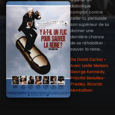
diabolique
complot contre
celle-ci, persuade
son supérieur de lui
donner une
dernière chance
de se réhabiliter :
sauver la reine...
De David Zucker •
Avec Leslie Nielsen,
George Kennedy,
Priscilla Beaulieu-
Presley, Ricardo
Montalban