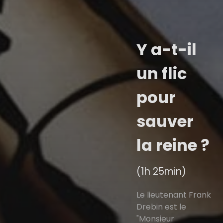
Y a-t-il
un flic
pour
sauver
la reine ?
(1h 25min)
Le lieutenant Frank
Drebin est le
"Monsieur