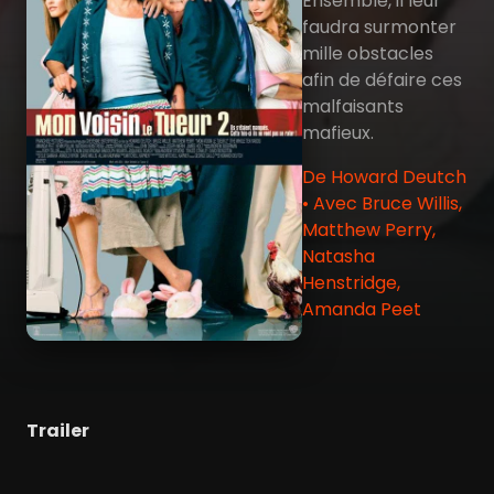
Ensemble, il leur
faudra surmonter
mille obstacles
afin de défaire ces
malfaisants
mafieux.
De Howard Deutch
• Avec Bruce Willis,
Matthew Perry,
Natasha
Henstridge,
Amanda Peet
Trailer