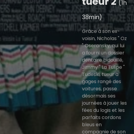
tueur 2
(1h
38min)
Grâce à son ex-
voisin, Nicholas " Oz
" Oseransky, qui lui
a fourni un dossier
dentaire bidouillé,
Jimmy " La Tulipe "
Tudeski, tueur à
gages rangé des
voitures, passe
désormais ses
journées à jouer les
fées du logis et les
parfaits cordons
bleus en
compagnie de son