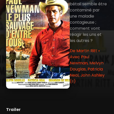
bétail semble être
contaminé par
une maladie
contagieuse ;
comment vont
réagir les uns et
les autres ?
De Martin Ritt •
Avec Paul
Newman, Melvyn
Douglas, Patricia
Neal, John Ashley
(II)
Trailer