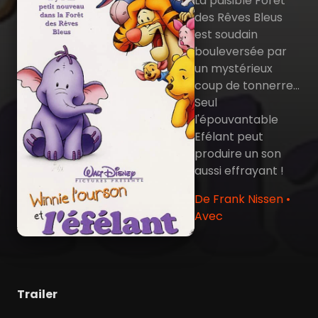
La paisible Forêt
des Rêves Bleus
est soudain
bouleversée par
un mystérieux
coup de tonnerre...
Seul
l'épouvantable
Efélant peut
produire un son
aussi effrayant !
De Frank Nissen •
Avec
Trailer