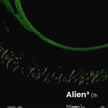
Alien³
(1h
55min)