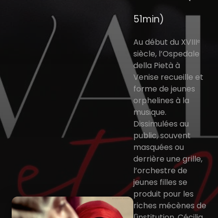
51min)
Au début du XVIIIᵉ
siècle, l’Ospedale
della Pietà à
Venise recueille et
forme de jeunes
orphelines à la
musique.
Dissimulées au
public, souvent
masquées ou
derrière une grille,
l’orchestre de
jeunes filles se
produit pour les
riches mécènes de
l'institution. Cécilia,