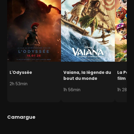
L'Odyssée
Vaiana, la légende du
La Pat' 
bout du monde
film mi
2h 53min
1h 56min
1h 28min
Camargue