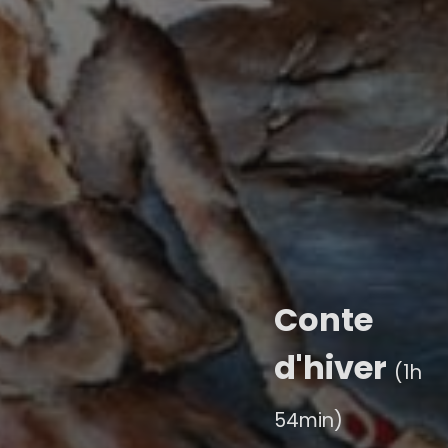
Conte
d'hiver
(1h
54min)