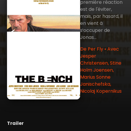
première réaction
est de l'éviter,
mais, par hasard, il
en vient à
s¹occuper de
Jonas...
De Per Fly • Avec
Jesper
Christensen, Stine
Holm Joensen,
Marius Sonne
Janischefska,
Nicolaj Kopernikus
Trailer