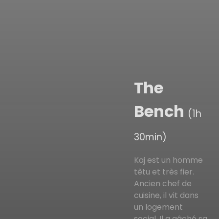
The
Bench
(1h
30min)
Kaj est un homme
têtu et très fier.
Ancien chef de
cuisine, il vit dans
un logement
social. Il a gâché sa