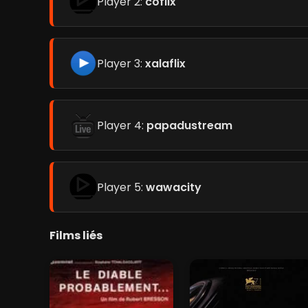
Player 2:
coflix
Player 3:
xalaflix
Player 4:
papadustream
Player 5:
wawacity
Films liés