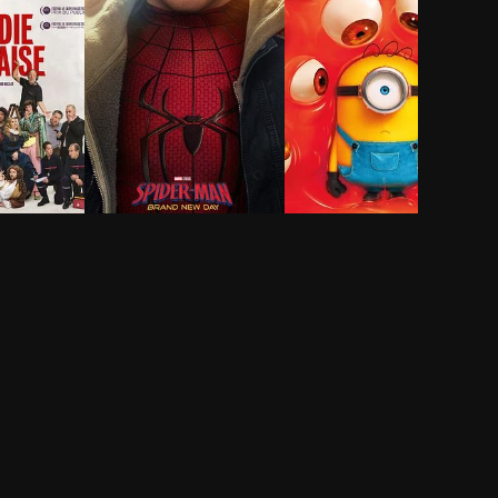
ie-
Spider-Man: Brand
Des Minions et des
New Day
monstres
2h 25min
1h 29min