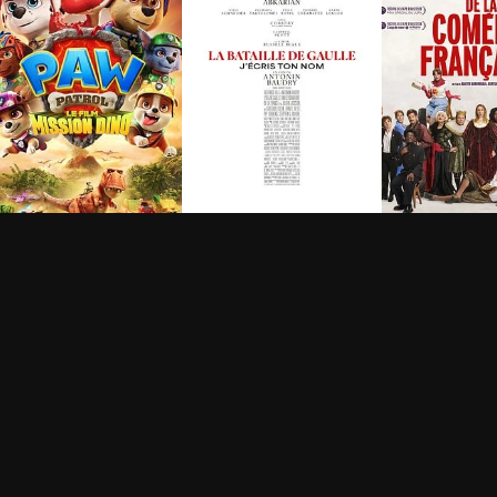
a Pat' Patrouille : Le
La Bataille de Gaulle -
De la Coméd
ilm mission Dino
Partie 2 : J’écris ton
Française
nom
h 28min
1h 15min
2h 40min