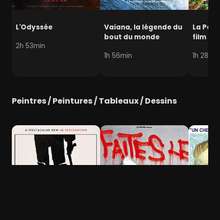
L'Odyssée
Vaiana, la légende du
La Pat' 
bout du monde
film mi
2h 53min
1h 56min
1h 28min
Peintres / Peintures / Tableaux / Dessins