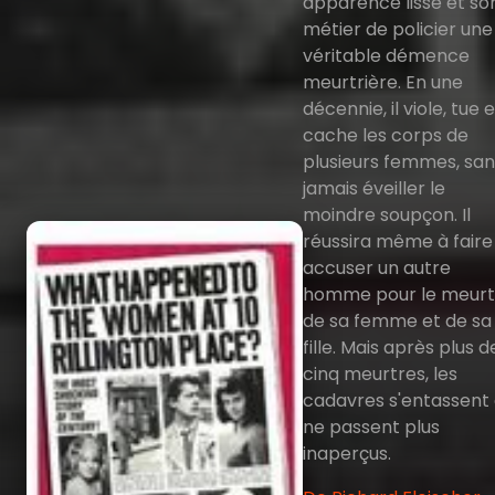
apparence lisse et so
métier de policier une
véritable démence
meurtrière. En une
décennie, il viole, tue 
cache les corps de
plusieurs femmes, san
jamais éveiller le
moindre soupçon. Il
réussira même à faire
accuser un autre
homme pour le meurt
de sa femme et de sa
fille. Mais après plus d
cinq meurtres, les
cadavres s'entassent 
ne passent plus
inaperçus.